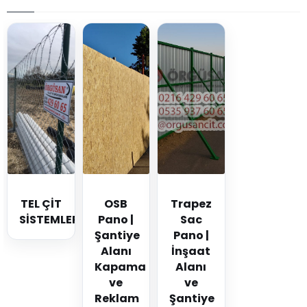
TEL ÇİT
OSB
Trapez
SİSTEMLERİ
Pano |
Sac
Şantiye
Pano |
Alanı
İnşaat
Kapama
Alanı
ve
ve
Reklam
Şantiye