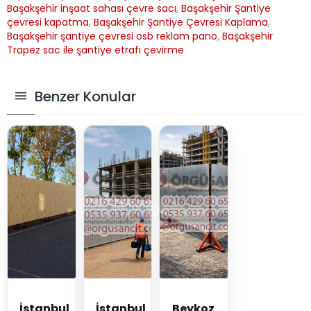
Başakşehir inşaat sahası çevre sacı
,
Başakşehir Şantiye
çevresi kapatma
,
Başakşehir Şantiye Çevresi Kaplama
,
Başakşehir şantiye çevresi osb reklam pano
,
Başakşehir
Trapez sac ile şantiye etrafı çevirme
Benzer Konular
İstanbul
İstanbul
Beykoz