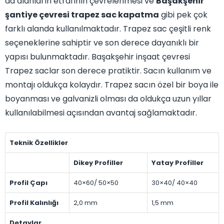
da alanların etrafının çevrelenmesi ve
Başakşehir
şantiye çevresi trapez sac kapatma
gibi pek çok
farklı alanda kullanılmaktadır. Trapez sac çeşitli renk
seçeneklerine sahiptir ve son derece dayanıklı bir
yapısı bulunmaktadır. Başakşehir inşaat çevresi
Trapez saclar son derece pratiktir. Sacın kullanım ve
montajı oldukça kolaydır. Trapez sacın özel bir boya ile
boyanması ve galvanizli olması da oldukça uzun yıllar
kullanılabilmesi açısından avantaj sağlamaktadır.
Teknik Özellikler
Dikey Profiller
Yatay Profiller
Profil Çapı
40×60/ 50×50
30×40/ 40×40
Profil Kalınlığı
2,0 mm
1,5 mm
Detaylar