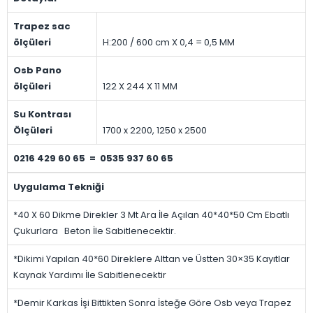
Trapez sac
ölçüleri
H:200 / 600 cm X 0,4 = 0,5 MM
Osb Pano
ölçüleri
122 X 244 X 11 MM
Su Kontrası
Ölçüleri
1700 x 2200, 1250 x 2500
0216 429 60 65 = 0535 937 60 65
Uygulama Tekniği
*40 X 60 Dikme Direkler 3 Mt Ara İle Açılan 40*40*50 Cm Ebatlı
Çukurlara Beton İle Sabitlenecektir.
*Dikimi Yapılan 40*60 Direklere Alttan ve Üstten 30×35 Kayıtlar
Kaynak Yardımı İle Sabitlenecektir
*Demir Karkas İşi Bittikten Sonra İsteğe Göre Osb veya Trapez