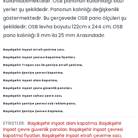
kullanılabilmektedir. OSB panonun kullanıldığı bazı
yerler şu şekildedir. Panonun kalınlığı değişkenlik
göstermektedir. Bu çerçevede OSB pano ölçüleri şu
şekildedir; OSB levha boyutu 122cm x 244 cm; OSB
pano kalınlığı 9 mm ila 25 mm Arasındadır.
Başakşehir inşaat etrafı çevirme sacı,
Başakşehir inşaat çevresi kapatma fiyatları,
Başakşehir Trapez sac ile şantiye etrafı çevirme,
Başakşehir Şantiye çevresi kapatma,
Başakşehir inşaat alanı kapatma,
Başakşehir inşaat çevre güvenlik panoları,
Başakşehir inşaat sahası çevre sacı,
Başakşehir şantiye çevresi osb reklam pano,
Başakşehir Şantiye Çevresi Kaplama,
ETİKETLER:
Başakşehir inşaat alanı kapatma
,
Başakşehir
inşaat çevre güvenlik panoları
,
Başakşehir inşaat çevresi
kapatma fiyatları
,
Başakşehir inşaat etrafı çevirme sacı
,