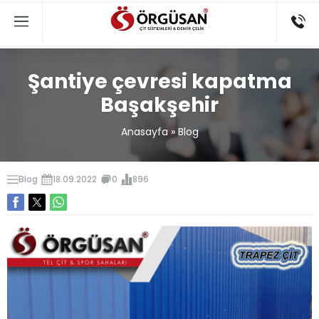
Şantiye çevresi kapatma
Başakşehir
Anasayfa
»
Blog
Blog
18.09.2022
0
896