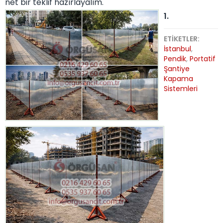
net bir teklif hazırlayalım.
ETİKETLER:
İstanbul
,
Pendik
,
Portatif
Şantiye
Kapama
Sistemleri