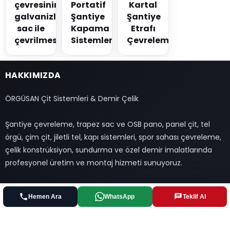
çevresinin
Portatif
Kartal
galvanizli
Şantiye
Şantiye
sac ile
Kapama
Etrafı
çevrilmesi
Sistemleri
Çevreleme
HAKKIMIZDA
ÖRGÜSAN Çit Sistemleri & Demir Çelik
Şantiye çevreleme, trapez sac ve OSB pano, panel çit, tel
örgü, çim çit, jiletli tel, kapı sistemleri, spor sahası çevreleme,
çelik konstrüksiyon, sundurma ve özel demir imalatlarında
profesyonel üretim ve montaj hizmeti sunuyoruz.
FAYDALI LİNKLER
Hemen Ara
WhatsApp
Teklif Al
Basında Biz
Çözüm Ortakları