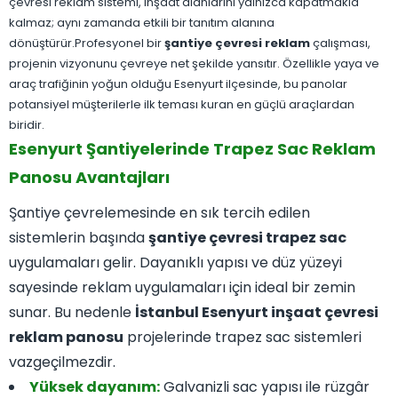
çevresi reklam sistemi, inşaat alanlarını yalnızca kapatmakla
kalmaz; aynı zamanda etkili bir tanıtım alanına
dönüştürür.Profesyonel bir
şantiye çevresi reklam
çalışması,
projenin vizyonunu çevreye net şekilde yansıtır. Özellikle yaya ve
araç trafiğinin yoğun olduğu Esenyurt ilçesinde, bu panolar
potansiyel müşterilerle ilk teması kuran en güçlü araçlardan
biridir.
Esenyurt Şantiyelerinde Trapez Sac Reklam
Panosu Avantajları
Şantiye çevrelemesinde en sık tercih edilen
sistemlerin başında
şantiye çevresi trapez sac
uygulamaları gelir. Dayanıklı yapısı ve düz yüzeyi
sayesinde reklam uygulamaları için ideal bir zemin
sunar. Bu nedenle
İstanbul Esenyurt inşaat çevresi
reklam panosu
projelerinde trapez sac sistemleri
vazgeçilmezdir.
Yüksek dayanım:
Galvanizli sac yapısı ile rüzgâr