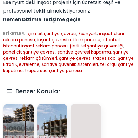
Esenyurt deki inşaat projeniz için ücretsiz keşif ve
profesyonel teklif almak istiyorsanız
hemen bizimle iletişime geçin
.
ETİKETLER:
çim çit şantiye çevresi
,
Esenyurt
,
inşaat alanı
reklam panosu
,
inşaat çevresi reklam panosu
,
İstanbul
,
İstanbul inşaat reklam panosu
,
jiletli tel şantiye güvenliği
,
panel çit şantiye çevresi
,
şantiye çevresi kapatma
,
şantiye
çevresi reklam çözümleri
,
şantiye çevresi trapez sac
,
Şantiye
Etrafı Çevreleme
,
şantiye güvenlik sistemleri
,
tel örgü şantiye
kapatma
,
trapez sac şantiye panosu
Benzer Konular