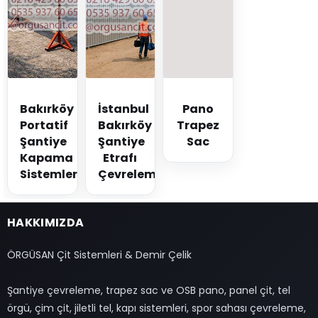
Bakırköy
İstanbul
Pano
Portatif
Bakırköy
Trapez
Şantiye
Şantiye
Sac
Kapama
Etrafı
Sistemleri
Çevreleme
HAKKIMIZDA
ÖRGÜSAN Çit Sistemleri & Demir Çelik
Şantiye çevreleme, trapez sac ve OSB pano, panel çit, tel
örgü, çim çit, jiletli tel, kapı sistemleri, spor sahası çevreleme,