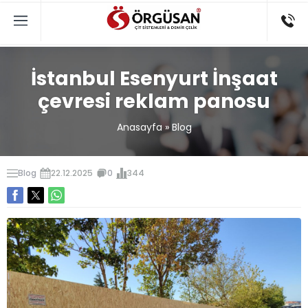
İstanbul Esenyurt İnşaat
çevresi reklam panosu
Anasayfa
»
Blog
Blog
22.12.2025
0
344