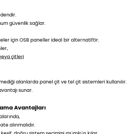
dendir.
m güvenlik sağlar.
r için OSB paneller ideal bir alternatiftir.
ler,
eya çitleri
i alanlarda panel çit ve tel çit sistemleri kullanılır.
vantajı sunar.
lama Avantajları
alarında,
ate alınmalıdır.
 keşif, doğru sistem seçimini mümkün kılar.