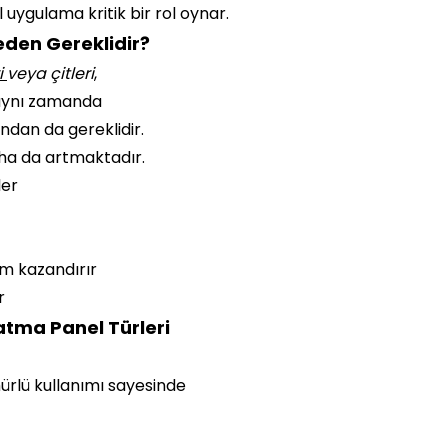
uygulama kritik bir rol oynar.
eden Gereklidir?
i
veya çitleri
,
; aynı zamanda
ndan da gereklidir.
daha da artmaktadır.
ler
üm kazandırır
r
atma Panel Türleri
ürlü kullanımı sayesinde