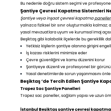
Bu nedenle doğru sistem seçimi ve profesyonel 
Şantiye Çevresi Kapatma Sistemleri N
Şantiye veya inşaat çevresi kapatma
paneller
yalnızca fiziksel bir sınır oluşturmakla kalmaz
yasal mevzuatlara uyum ve kurumsal imaj açısı
Beşiktaş gibi kalabalık ilçelerde bu gereklilik 
Yetkisiz kişilerin şantiye alanına girişini engel
İş kazası risklerini minimize eder
Çevre güvenliğini ve kamu düzenini korur
Şantiyeye düzenli ve profesyonel bir görün
Yasal denetimlerde sorun yaşanmasını önle
Beşiktaş ’de Tercih Edilen Şantiye Kap
Trapez Sac Şantiye Panelleri
Trapez sac paneller, sağlam yapısı ve uzun öm
İstanbul Beşiktaş şantiye çevresi kapatma