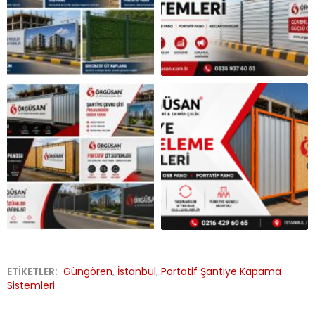
ETİKETLER:
Güngören
,
İstanbul
,
Portatif Şantiye Kapama
Sistemleri