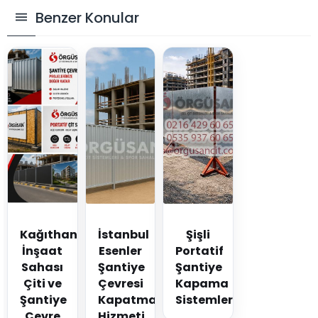
Benzer Konular
Kağıthane
İstanbul
Şişli
İnşaat
Esenler
Portatif
Sahası
Şantiye
Şantiye
Çiti ve
Çevresi
Kapama
Şantiye
Kapatma
Sistemleri
Çevre
Hizmeti