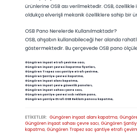
ürünlerine OSB ası verilmektedir. OSB, özelli
oldukça elverişli mekanik özelliklere sahip bir ü
OSB Pano Nerelerde Kullanılmaktadır?
OSB, ahşabın kullanabileceği her alanda rahatlık
göstermektedir. Bu çerçevede OSB pano ölçüler
Güngören inşaat etrafı çevirme sacı,
Güngören inşaat çevresi kapatma fiyatları,
Güngören Trapez sac şantiye etrafı çevirme,
Güngören Şantiye çevresi kapatma,
Güngören inşaat alanı kapatma,
Güngören inşaat çevre güvenlik panoları,
Güngören inşaat sahası çevre sacı,
Güngören şantiye çevresi osb reklam pano,
Güngören şantiye Etrafı OSB Reklam panosu kapatma,
ETİKETLER:
Güngören inşaat alanı kapatma
,
Güngöre
Güngören inşaat sahası çevre sacı
,
Güngören Şantiy
kapatma
,
Güngören Trapez sac şantiye etrafı çevi