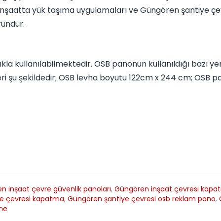
kle inşaatta yük taşıma uygulamaları ve Güngören şantiye
ründür.
la kullanılabilmektedir. OSB panonun kullanıldığı bazı yerl
i şu şekildedir; OSB levha boyutu 122cm x 244 cm; OSB pa
n inşaat çevre güvenlik panoları
,
Güngören inşaat çevresi kapatm
e çevresi kapatma
,
Güngören şantiye çevresi osb reklam pano
,
rme