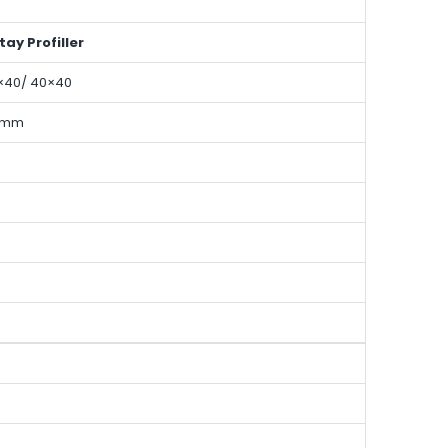
tay Profiller
×40/ 40×40
5 mm