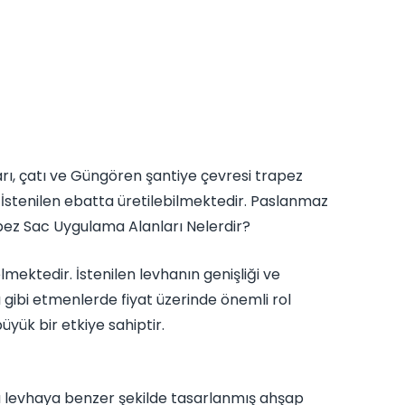
arı, çatı ve Güngören şantiye çevresi trapez
 İstenilen ebatta üretilebilmektedir. Paslanmaz
apez Sac Uygulama Alanları Nelerdir?
lmektedir. İstenilen levhanın genişliği ve
ası gibi etmenlerde fiyat üzerinde önemli rol
yük bir etkiye sahiptir.
unta levhaya benzer şekilde tasarlanmış ahşap