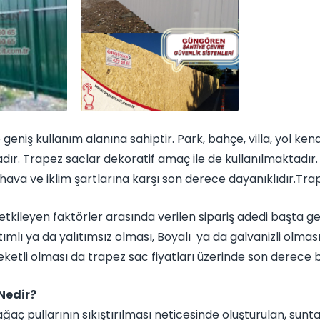
niş kullanım alanına sahiptir. Park, bahçe, villa, yol ken
dır. Trapez saclar dekoratif amaç ile de kullanılmaktadır.
 hava ve iklim şartlarına karşı son derece dayanıklıdır.Tr
 etkileyen faktörler arasında verilen sipariş adedi başta ge
alıtımlı ya da yalıtımsız olması, Boyalı ya da galvanizli olm
tli olması da trapez sac fiyatları üzerinde son derece bü
Nedir?
 ağaç pullarının sıkıştırılması neticesinde oluşturulan, s