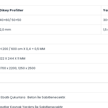
Dikey Profiller
Ya
40×60/ 50×50
30
2,0 mm
1,
H:200 / 600 cm X 0,4 = 0,5 MM
122 X 244 X 11 MM
1700 x 2200, 1250 x 2500
Ebatlı Çukurlara Beton İle Sabitlenecektir.
ayıtlar Kaynak Yardımı İle Sabitlenecektir