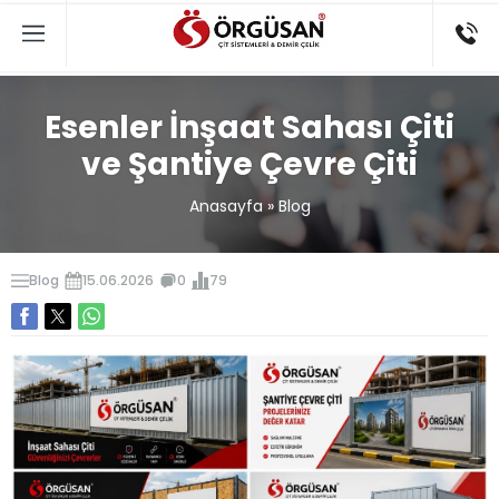
Esenler İnşaat Sahası Çiti
ve Şantiye Çevre Çiti
Anasayfa
»
Blog
Blog
15.06.2026
0
79