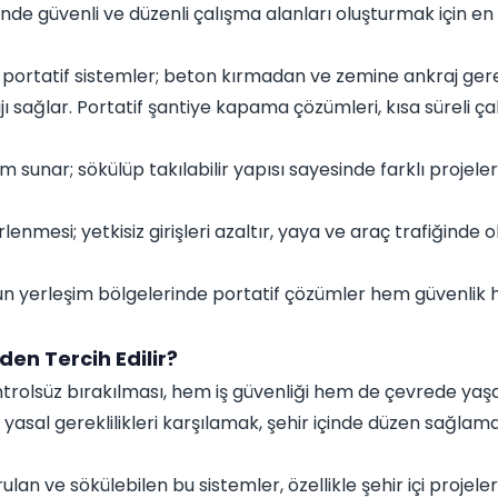
içinde güvenli ve düzenli çalışma alanları oluşturmak için 
 portatif sistemler; beton kırmadan ve zemine ankraj ger
jı sağlar. Portatif şantiye kapama çözümleri, kısa süreli ç
m sunar; sökülüp takılabilir yapısı sayesinde farklı projele
rlenmesi; yetkisiz girişleri azaltır, yaya ve araç trafiğinde
un yerleşim bölgelerinde portatif çözümler hem güvenlik 
en Tercih Edilir?
ntrolsüz bırakılması, hem iş güvenliği hem de çevrede yaşay
yasal gereklilikleri karşılamak, şehir içinde düzen sağla
lan ve sökülebilen bu sistemler, özellikle şehir içi projel