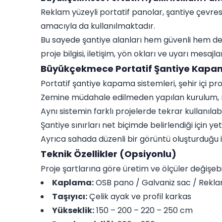
Reklam yüzeyli portatif panolar, şantiye çevre
amacıyla da kullanılmaktadır.
Bu sayede şantiye alanları hem güvenli hem d
proje bilgisi, iletişim, yön okları ve uyarı mesaj
Büyükçekmece Portatif Şantiye Kapama
Portatif şantiye kapama sistemleri, şehir içi p
Zemine müdahale edilmeden yapılan kurulum, mon
Aynı sistemin farklı projelerde tekrar kullanıla
Şantiye sınırları net biçimde belirlendiği için yet
Ayrıca sahada düzenli bir görüntü oluşturduğu iç
Teknik Özellikler (Opsiyonlu)
Proje şartlarına göre üretim ve ölçüler değişebi
Kaplama:
OSB pano / Galvaniz sac / Rekla
Taşıyıcı:
Çelik ayak ve profil karkas
Yükseklik:
150 – 200 – 220 – 250 cm