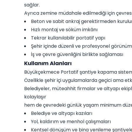
sağlar.
Ayrıca zemine müdahale edilmediği için çevresel 
Beton ve sabit ankraj gerektirmeden kurul
Hızlı montaj ve söküm imkânı
Tekrar kullanılabilir portatif yapı
Şehir içinde düzenli ve profesyonel görünüm
İş ve çevre güvenliğini birlikte sağlaması
Kullanım Alanları
Büyükçekmece Portatif şantiye kapama sistemler
Özellikle şehir içi uygulamalarda geçici ama et
Belediyeler, müteahhit firmalar ve altyapı ekiple
kolaylaşır
hem de çevredeki günlük yaşam minimum düzey
Belediye ve altyapı kazıları
Yol, kaldırım ve menhol çalışmaları
Kentsel dönüşüm ve bina yenileme şantiyele