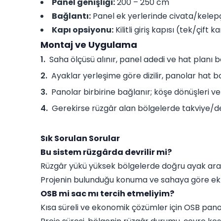
Panel genişliği:
200 – 250 cm
Bağlantı:
Panel ek yerlerinde civata/kelep
Kapı opsiyonu:
Kilitli giriş kapısı (tek/çift k
Montaj ve Uygulama
Saha ölçüsü alınır, panel adedi ve hat planı be
Ayaklar yerleşime göre dizilir, panolar hat 
Panolar birbirine bağlanır; köşe dönüşleri ve 
Gerekirse rüzgâr alan bölgelerde takviye/d
Sık Sorulan Sorular
Bu sistem rüzgârda devrilir mi?
Rüzgâr yükü yüksek bölgelerde doğru ayak aralı
Projenin bulunduğu konuma ve sahaya göre ek 
OSB mi sac mı tercih etmeliyim?
Kısa süreli ve ekonomik çözümler için OSB pano