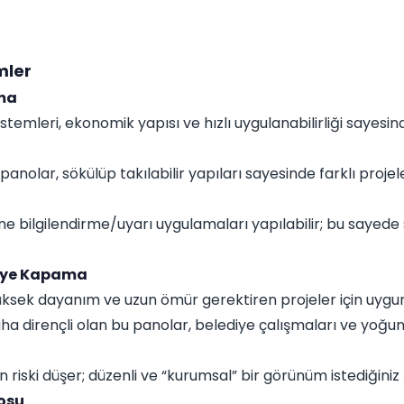
mler
ma
emleri, ekonomik yapısı ve hızlı uygulanabilirliği sayesind
nolar, sökülüp takılabilir yapıları sayesinde farklı projele
ine bilgilendirme/uyarı uygulamaları yapılabilir; bu saye
tiye Kapama
üksek dayanım ve uzun ömür gerektiren projeler için uygu
aha dirençli olan bu panolar, belediye çalışmaları ve yoğu
ski düşer; düzenli ve “kurumsal” bir görünüm istediğiniz ş
osu