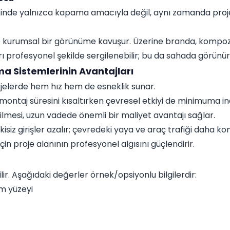
sinde yalnızca kapama amacıyla değil, aynı zamanda proje
e kurumsal bir görünüme kavuşur. Üzerine branda, kompoz
ları profesyonel şekilde sergilenebilir; bu da sahada görünür
 Sistemlerinin Avantajları
rojelerde hem hız hem de esneklik sunar.
taj süresini kısaltırken çevresel etkiyi de minimuma indi
bilmesi, uzun vadede önemli bir maliyet avantajı sağlar.
kisiz girişler azalır; çevredeki yaya ve araç trafiği daha kont
in proje alanının profesyonel algısını güçlendirir.
lir. Aşağıdaki değerler örnek/opsiyonlu bilgilerdir:
m yüzeyi