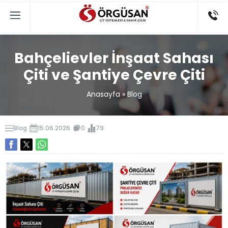
Bahçelievler İnşaat Sahası
Çiti ve Şantiye Çevre Çiti
Anasayfa
»
Blog
Blog
15.06.2026
0
79