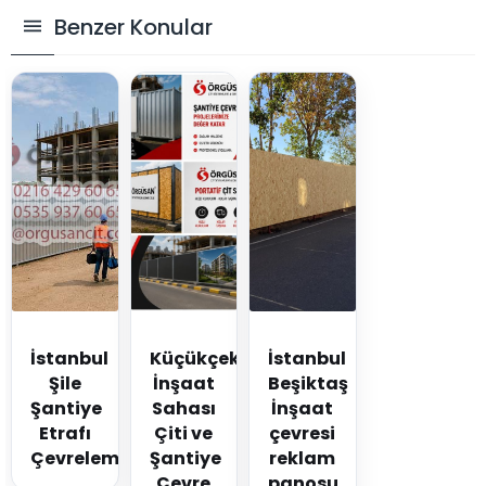
Benzer Konular
İstanbul
Küçükçekmece
İstanbul
Şile
İnşaat
Beşiktaş
Şantiye
Sahası
İnşaat
Etrafı
Çiti ve
çevresi
Çevreleme
Şantiye
reklam
Çevre
panosu