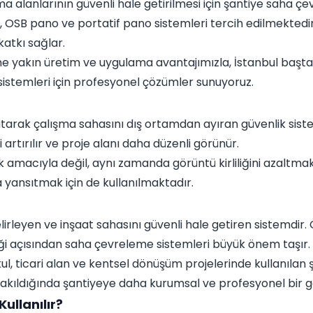
a alanlarının güvenli hale getirilmesi için şantiye saha 
ano, OSB pano ve portatif pano sistemleri tercih edilmekted
atkı sağlar.
ne yakın üretim ve uygulama avantajımızla, İstanbul başta
sistemleri için profesyonel çözümler sunuyoruz.
apatarak çalışma sahasını dış ortamdan ayıran güvenlik sist
i artırılır ve proje alanı daha düzenli görünür.
ik amacıyla değil, aynı zamanda görüntü kirliliğini azaltma
yansıtmak için de kullanılmaktadır.
belirleyen ve inşaat sahasını güvenli hale getiren sistemdir.
nliği açısından saha çevreleme sistemleri büyük önem taşır.
kul, ticari alan ve kentsel dönüşüm projelerinde kullanılan 
n bakıldığında şantiyeye daha kurumsal ve profesyonel bir 
ullanılır?