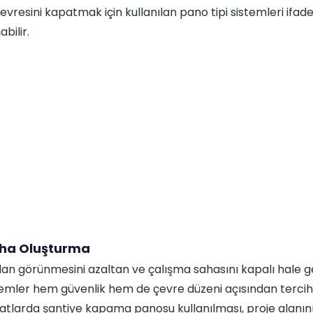
vresini kapatmak için kullanılan pano tipi sistemleri ifade
bilir.
aha Oluşturma
an görünmesini azaltan ve çalışma sahasını kapalı hale ge
temler hem güvenlik hem de çevre düzeni açısından tercih
şaatlarda şantiye kapama panosu kullanılması, proje alanı