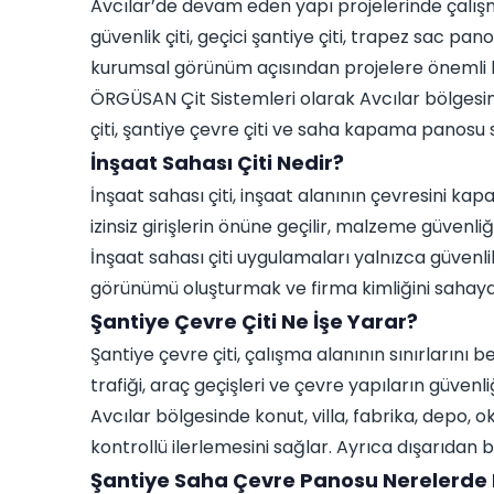
Avcılar’de devam eden yapı projelerinde çalışm
güvenlik çiti, geçici şantiye çiti, trapez sac p
kurumsal görünüm açısından projelere önemli k
ÖRGÜSAN Çit Sistemleri olarak Avcılar bölgesi
çiti, şantiye çevre çiti ve saha kapama panosu 
İnşaat Sahası Çiti Nedir?
İnşaat sahası çiti, inşaat alanının çevresini k
izinsiz girişlerin önüne geçilir, malzeme güvenliğ
İnşaat sahası çiti uygulamaları yalnızca güvenl
görünümü oluşturmak ve firma kimliğini sahaya 
Şantiye Çevre Çiti Ne İşe Yarar?
Şantiye çevre çiti, çalışma alanının sınırlarını 
trafiği, araç geçişleri ve çevre yapıların güve
Avcılar bölgesinde konut, villa, fabrika, depo, o
kontrollü ilerlemesini sağlar. Ayrıca dışarıda
Şantiye Saha Çevre Panosu Nerelerde K