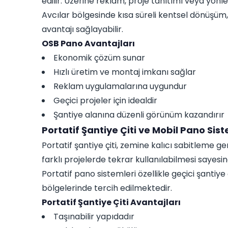
edilir. Üzerine reklam, proje tanıtımı veya yönle
Avcılar bölgesinde kısa süreli kentsel dönüşüm
avantajı sağlayabilir.
OSB Pano Avantajları
Ekonomik çözüm sunar
Hızlı üretim ve montaj imkanı sağlar
Reklam uygulamalarına uygundur
Geçici projeler için idealdir
Şantiye alanına düzenli görünüm kazandırır
Portatif Şantiye Çiti ve Mobil Pano Sist
Portatif şantiye çiti, zemine kalıcı sabitleme g
farklı projelerde tekrar kullanılabilmesi sayes
Portatif pano sistemleri özellikle geçici şantiye ç
bölgelerinde tercih edilmektedir.
Portatif Şantiye Çiti Avantajları
Taşınabilir yapıdadır