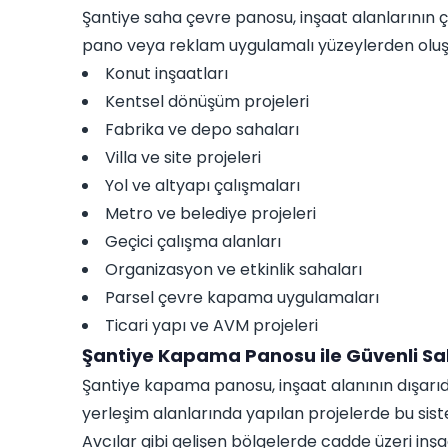
Şantiye saha çevre panosu, inşaat alanlarının çe
pano veya reklam uygulamalı yüzeylerden oluşa
Konut inşaatları
Kentsel dönüşüm projeleri
Fabrika ve depo sahaları
Villa ve site projeleri
Yol ve altyapı çalışmaları
Metro ve belediye projeleri
Geçici çalışma alanları
Organizasyon ve etkinlik sahaları
Parsel çevre kapama uygulamaları
Ticari yapı ve AVM projeleri
Şantiye Kapama Panosu ile Güvenli S
Şantiye kapama panosu, inşaat alanının dışarıd
yerleşim alanlarında yapılan projelerde bu sis
Avcılar gibi gelişen bölgelerde cadde üzeri in