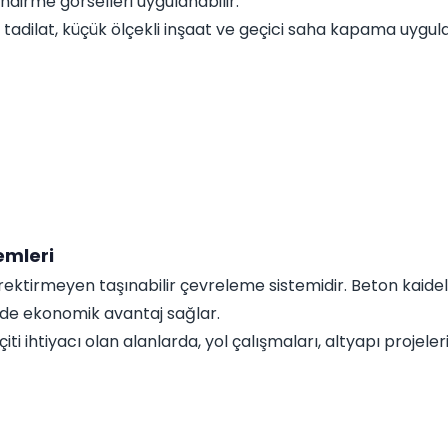
ndirme görselleri uygulanabilir.
, tadilat, küçük ölçekli inşaat ve geçici saha kapama uyg
emleri
erektirmeyen taşınabilir çevreleme sistemidir. Beton kaideli
inde ekonomik avantaj sağlar.
iti ihtiyacı olan alanlarda, yol çalışmaları, altyapı projeleri