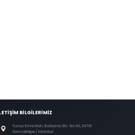
LETİŞİM BİLGİLERİMİZ
Yunus Emre Mah, Barbaros Blv. No:40, 34791
Sancaktepe / İstanbul