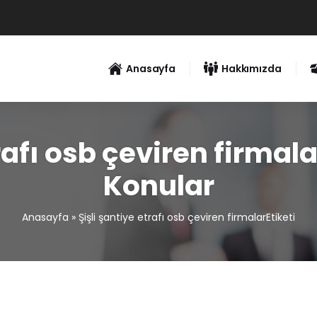
Anasayfa
Hakkımızda
rafı osb çeviren firmala
Konular
Anasayfa
»
Şişli şantiye etrafı osb çeviren firmalarEtiketi