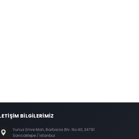
LETİŞİM BİLGİLERİMİZ
Yunus Emre Mah, Barbaros Blv. No:40, 34791
Sancaktepe / İstanbul