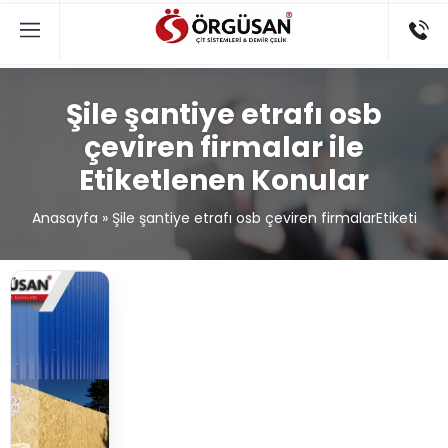
Şile şantiye etrafı osb
çeviren firmalar ile
Etiketlenen Konular
Anasayfa
»
Şile şantiye etrafı osb çeviren firmalarEtiketi