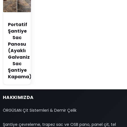
Portatif
Şantiye
Sac
Panosu
(Ayaklı
Galvaniz
Sac
Şantiye
Kapama)
HAKKIMIZDA
ÖRGÜSAN Çit Sistemleri & Demir Çelik
Şantiye çevreleme, trapez sac ve OSB pano, panel çit, tel