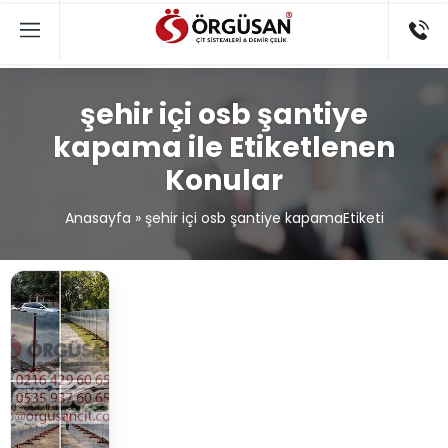
şehir içi osb şantiye
kapama ile Etiketlenen
Konular
Anasayfa
»
şehir içi osb şantiye kapamaEtiketi