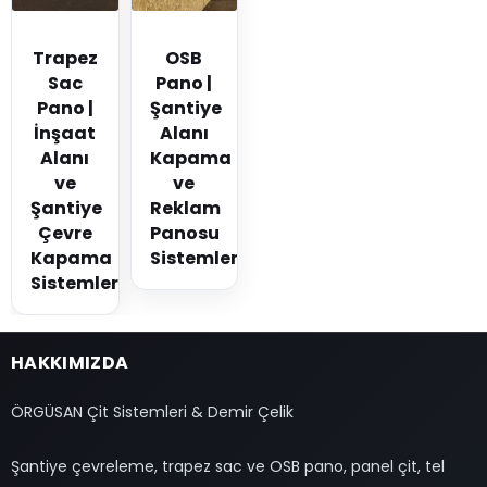
Trapez
OSB
Sac
Pano |
Pano |
Şantiye
İnşaat
Alanı
Alanı
Kapama
ve
ve
Şantiye
Reklam
Çevre
Panosu
Kapama
Sistemleri
Sistemleri
HAKKIMIZDA
ÖRGÜSAN Çit Sistemleri & Demir Çelik
Şantiye çevreleme, trapez sac ve OSB pano, panel çit, tel