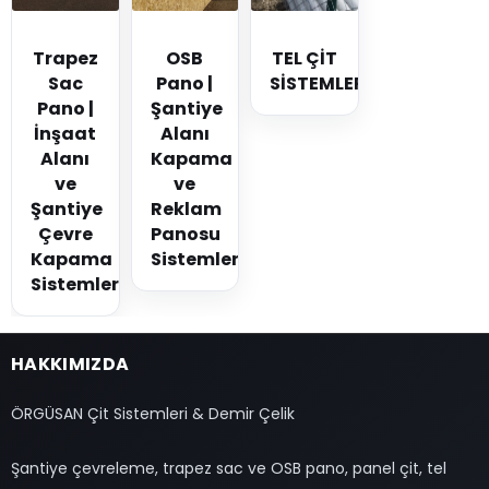
Trapez
OSB
TEL ÇİT
Sac
Pano |
SİSTEMLERİ
Pano |
Şantiye
İnşaat
Alanı
Alanı
Kapama
ve
ve
Şantiye
Reklam
Çevre
Panosu
Kapama
Sistemleri
Sistemleri
HAKKIMIZDA
ÖRGÜSAN Çit Sistemleri & Demir Çelik
Şantiye çevreleme, trapez sac ve OSB pano, panel çit, tel