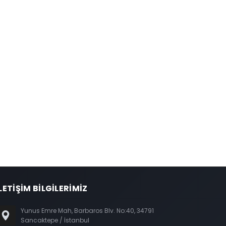
LETİŞİM BİLGİLERİMİZ
Yunus Emre Mah, Barbaros Blv. No:40, 34791
Sancaktepe / İstanbul