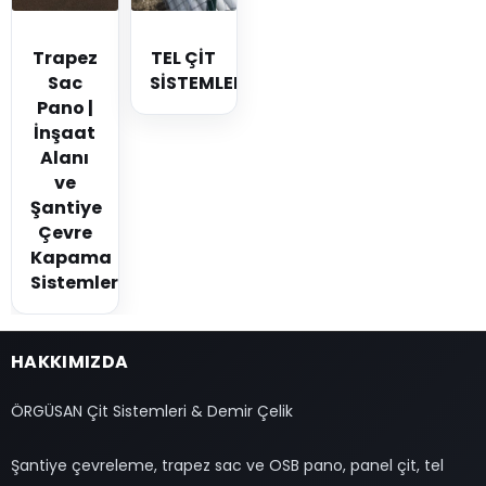
Trapez
TEL ÇİT
Sac
SİSTEMLERİ
Pano |
İnşaat
Alanı
ve
Şantiye
Çevre
Kapama
Sistemleri
HAKKIMIZDA
ÖRGÜSAN Çit Sistemleri & Demir Çelik
Şantiye çevreleme, trapez sac ve OSB pano, panel çit, tel