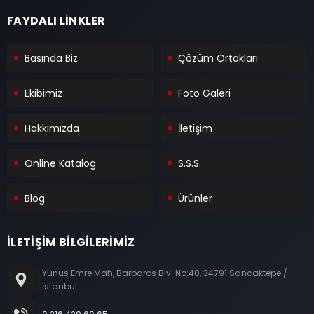
FAYDALI LİNKLER
Basında Biz
Çözüm Ortakları
Ekibimiz
Foto Galeri
Hakkımızda
İletişim
Online Katalog
S.S.S.
Blog
Ürünler
İLETİŞİM BİLGİLERİMİZ
Yunus Emre Mah, Barbaros Blv. No:40, 34791 Sancaktepe /
İstanbul