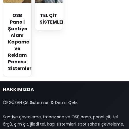
OSB
TEL ÇİT
Pano |
SİSTEMLERİ
Şantiye
Alanı
Kapama
ve
Reklam
Panosu
Sistemleri
HAKKIMIZDA
ÖRGÜSAN Çit Sistemleri & Demir Çelik
Şantiye çevreleme, trapez sac ve OSB pano, panel çit, tel
örgü, çim çit, jiletli tel, kapı sistemleri, spor sahası çevreleme,