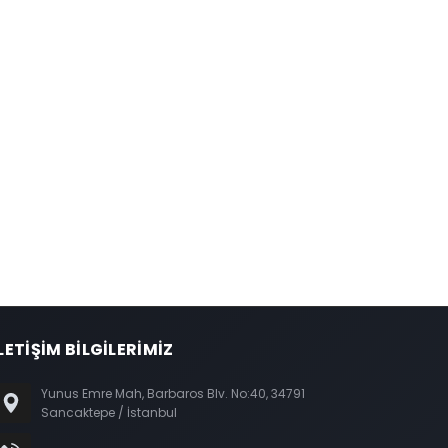
LETİŞİM BİLGİLERİMİZ
Yunus Emre Mah, Barbaros Blv. No:40, 34791
Sancaktepe / İstanbul