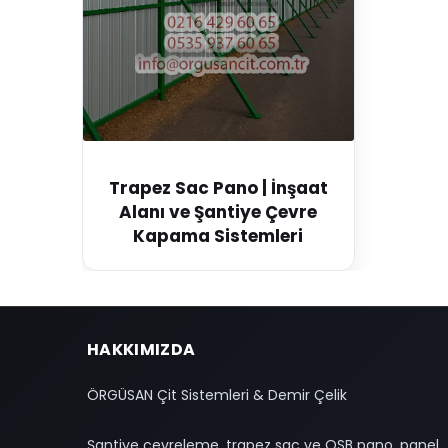
Trapez Sac Pano | İnşaat
Alanı ve Şantiye Çevre
Kapama Sistemleri
HAKKIMIZDA
ÖRGÜSAN Çit Sistemleri & Demir Çelik
Şantiye çevreleme, trapez sac ve OSB pano, panel