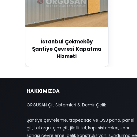
İstanbul Çekmeköy
Şantiye Çevresi Kapatma
Hizmeti
HAKKIMIZDA
ÖRGÜSAN Çit Sistemleri & Demir Çelik
Şantiye çevreleme, trapez sac ve OSB pano, panel
çit, tel örgü, çim çit, jiletli tel, kapı sistemleri, spor
sahası çevreleme, çelik konstrüksiyon, sundurma ve