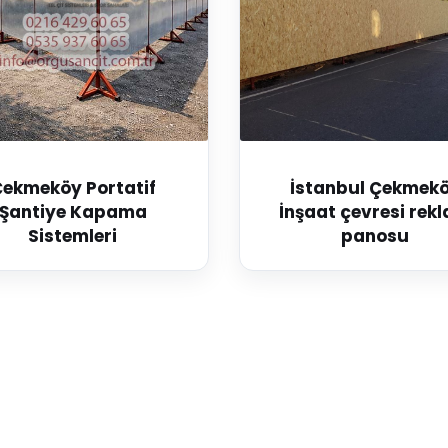
ekmeköy Portatif
İstanbul Çekmek
Şantiye Kapama
İnşaat çevresi rek
Sistemleri
panosu