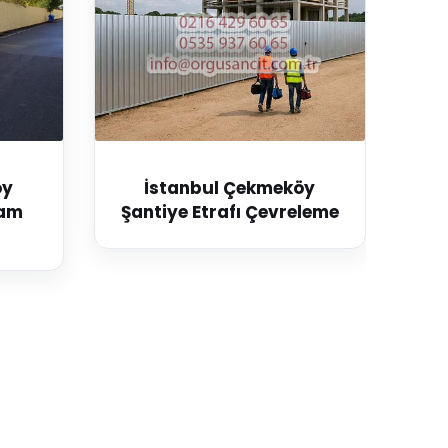
öy
İstanbul Çekmeköy
lam
Şantiye Etrafı Çevreleme