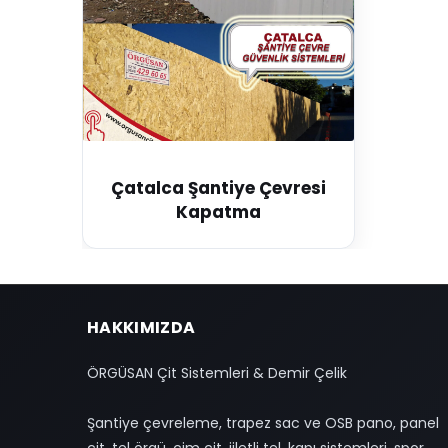
Çatalca Şantiye Çevresi
Kapatma
HAKKIMIZDA
ÖRGÜSAN Çit Sistemleri & Demir Çelik
Şantiye çevreleme, trapez sac ve OSB pano, panel