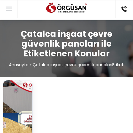
Çatalca inşaat çevre
güvenlik panoları ile
Etiketlenen Konular
Anasayfa
»
Çatalca inşaat çevre güvenlik panolarıEtiketi