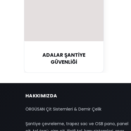
ADALAR ŞANTİYE
GÜVENLİĞİ
HAKKIMIZDA
ÖRGÜSAN Çit Sistemleri & Demir Çelik
Şantiye çevreleme, trapez sac ve OSB pano, panel